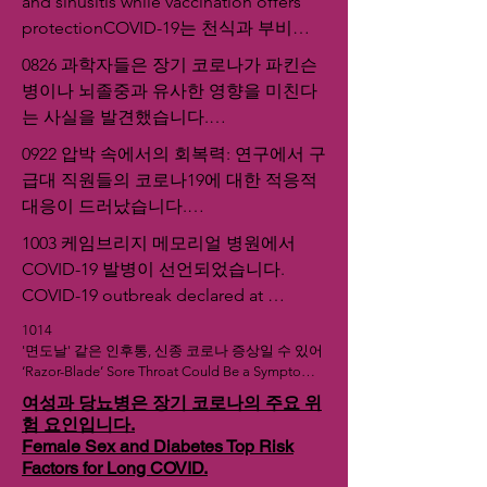
and sinusitis while vaccination offers 
Numbers
protectionCOVID-19는 천식과 부비동
염의 위험을 증가시키는 반면 백신은 보
0826 과학자들은 장기 코로나가 파킨슨
호 기능을 제공합니다.
병이나 뇌졸중과 유사한 영향을 미친다
는 사실을 발견했습니다.

Long Covid causes effects similar to 
0922 압박 속에서의 회복력: 연구에서 구
Parkinson’s or stroke, scientists find
급대 직원들의 코로나19에 대한 적응적 
대응이 드러났습니다.

Resilience under pressure: Study 
1003 케임브리지 메모리얼 병원에서 
reveals ambulance staff’s adaptive 
COVID-19 발병이 선언되었습니다.

response to Covid-19
COVID-19 outbreak declared at 
Cambridge Memorial Hospital
1014 

'면도날' 같은 인후통, 신종 코로나 증상일 수 있어

‘Razor-Blade’ Sore Throat Could Be a Symptom 
of New COVID
여성과 당뇨병은 장기 코로나의 주요 위
험 요인입니다.
Female Sex and Diabetes Top Risk
Factors for Long COVID.