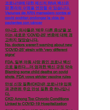
코로나19에 대한 메신저 RNA 백신은
암 환자의 수명을 연장할 수 있습니다.
Vacunas de ARN mensajero contra el
covid podrían prolongar la vida de
pacientes con cáncer
아니요, 의사들은 '매우 다른 증상'을 보
이는 새로운 'COVID-25' 변종에 대해 경
고하지 않았습니다.
No, doctors weren't warning about new
'COVID-25' strain with 'very different
signs'
FDA, 일부 아동 사망 원인 코로나 백신
으로 돌린다…더 엄격한 백신 규정 약속
Blaming some child deaths on covid
shots, FDA vows stricter vaccine rules
만성 신장 질환(CKD)은 코로나19 입원
과 관련된 주요 만성 질환 중 하나입니
다.
CKD Among Top Chronic Conditions
Linked to COVID-19 Hospitalization