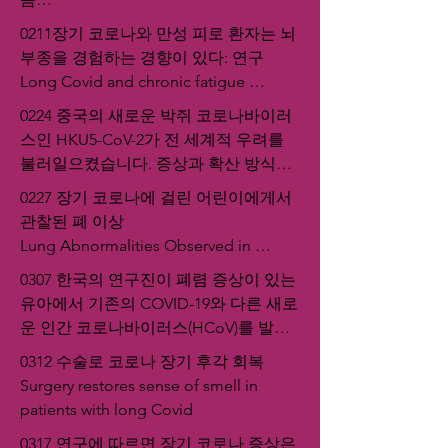
COVID-19 Linked to More Severe 
0211장기 코로나와 만성 피로 환자는 뇌
Outcomes Than Flu, RSV in 2022-2023 
부종을 경험하는 경향이 있다: 연구

Season
Long Covid and chronic fatigue 
patients tend to experience brain 
0224 중국의 새로운 박쥐 코로나바이러
swelling: Study
스인 HKU5-CoV-2가 전 세계적 우려를 
불러일으켰습니다. 증상과 확산 방식을 
알아보세요.

0227 장기 코로나에 걸린 어린이에게서 
HKU5-CoV-2, the new bat coronavirus 
관찰된 폐 이상

in China sparks global concern: Know 
Lung Abnormalities Observed in 
its symptoms and how does it spread
Children With Long COVID
0307 한국의 연구진이 폐렴 증상이 있는 
유아에서 기존의 COVID-19와 다른 새로
운 인간 코로나바이러스(HCoV)를 발견
했습니다.

0312 수술로 코로나 장기 후각 회복

Researchers in Korea have discovered a 
Surgery restores sense of smell in 
new human coronavirus (HCoV) that is 
patients with long Covid
different from the existing COVID-19 in 
0317 연구에 따르면 장기 코로나 증상은 
infants with pneumonia symptoms.