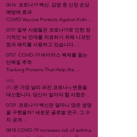
0616  코로나19 백신, 감염 중 신장 손상 
예방에 효과

COVID Vaccine Protects Against Kidney 
Damage During Infection
0701 일부 사람들은 코로나19로 인한 장
기적인 뇌 안개를 치료하기 위해 니코틴 
껌과 패치를 사용하고 있습니다.

Some people are turning to nicotine 
0707  COVID-19 바이러스 복제를 돕는 
gum and patches to treat long COVID 
단백질 추적

brain fog
Tracking Proteins That Help the 
COVID-19 Virus Replicate
0125

JN.1은 가장 널리 퍼진 코로나19 변종을 
대신합니다. 당신이 알아야 할 사항은 다
음과 같습니다

0729  코로나19 백신은 얼마나 많은 생명
JN.1 takes over as the most prevalent 
을 구했을까? 새로운 글로벌 연구, 그 수
COVID-19 variant. Here's what you need to 
치 공개

know
How Many Lives Did Covid-19 Vaccines 
0818 COVID-19 increases risk of asthma 
Save? New Global Study Reveals The 