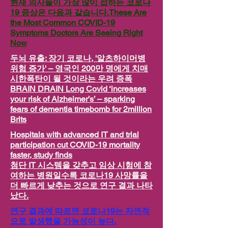
현재 의사들이 가장 많이 접하는 코로나
19 증상은 다음과 같습니다.These Are
the Most Common COVID-19
Symptoms Doctors Are Seeing Right
Now
두뇌 유출: 장기 코로나, '알츠하이머병
위험 증가' – 영국인 200만 명에게 치매
시한폭탄이 될 것이라는 우려 증폭
BRAIN DRAIN Long Covid ‘increases
your risk of Alzheimer’s’ – sparking
fears of dementia timebomb for 2million
Brits
Hospitals with advanced IT and trial
participation cut COVID-19 mortality
faster, study finds
첨단 IT 시스템을 갖추고 임상 시험에 참
여하는 병원일수록 코로나19 사망률을
더 빠르게 낮추는 것으로 연구 결과 나타
났다.
연구 결과에 따르면 코로나19는 자연적
으로 발생했을 가능성이 높다.