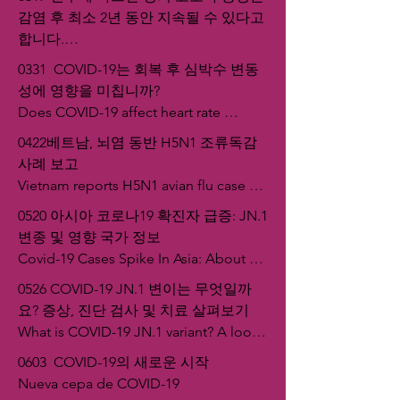
감염 후 최소 2년 동안 지속될 수 있다고 
합니다.

Symptoms of long COVID can last at 
0331  COVID-19는 회복 후 심박수 변동
least two years after infection, research 
성에 영향을 미칩니까?

suggests.
Does COVID-19 affect heart rate 
variability after recovery?
0422베트남, 뇌염 동반 H5N1 조류독감 
사례 보고

Vietnam reports H5N1 avian flu case 
with encephalitis
0520 아시아 코로나19 확진자 급증: JN.1 
변종 및 영향 국가 정보

Covid-19 Cases Spike In Asia: About 
JN.1 Variant And Affected Countries
0526 COVID-19 JN.1 변이는 무엇일까
요? 증상, 진단 검사 및 치료 살펴보기

What is COVID-19 JN.1 variant? A look 
at symptoms, tests for diagnosis and 
0603  COVID-19의 새로운 시작

treatment
Nueva cepa de COVID-19